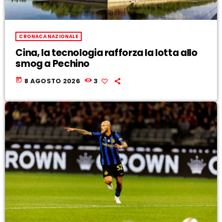
CRONACA NAZIONALE
Cina, la tecnologia rafforza la lotta allo
smog a Pechino
today
8 AGOSTO 2026
3