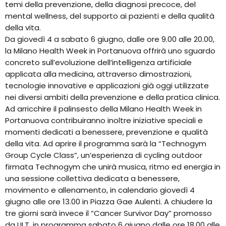
temi della prevenzione, della diagnosi precoce, del
mental wellness, del supporto ai pazienti e della qualità
della vita.
Da giovedì 4 a sabato 6 giugno, dalle ore 9.00 alle 20.00,
la Milano Health Week in Portanuova offrirà uno sguardo
concreto sull’evoluzione dell’intelligenza artificiale
applicata alla medicina, attraverso dimostrazioni,
tecnologie innovative e applicazioni già oggi utilizzate
nei diversi ambiti della prevenzione e della pratica clinica.
Ad arricchire il palinsesto della Milano Health Week in
Portanuova contribuiranno inoltre iniziative speciali e
momenti dedicati a benessere, prevenzione e qualità
della vita. Ad aprire il programma sarà la “Technogym
Group Cycle Class”, un’esperienza di cycling outdoor
firmata Technogym che unirà musica, ritmo ed energia in
una sessione collettiva dedicata a benessere,
movimento e allenamento, in calendario giovedì 4
giugno alle ore 13.00 in Piazza Gae Aulenti. A chiudere la
tre giorni sarà invece il “Cancer Survivor Day” promosso
da LILT, in programma sabato 6 giugno dalle ore 18.00 alle