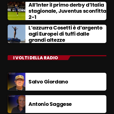
All’Inter il primo derby d’Italia
stagionale, Juventus sconfitta
2-1
L’azzurra Cosetti è d’argento
agli Europei di tuffi dalle
grandi altezze
I VOLTI DELLA RADIO
Salvo Giordano
Antonio Saggese