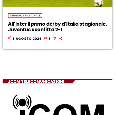
CRONACA NAZIONALE
All’Inter il primo derby d’Italia stagionale,
Juventus sconfitta 2-1
today
8 AGOSTO 2026
3
JCOM TELECOMUNICAZIONI