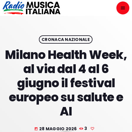
menu
close
ASCOLTA
play_arrow
CRONACA NAZIONALE
Milano Health Week,
play_arrow
ONAIR
al via dal 4 al 6
giugno il festival
europeo su salute e
HOME
AI
NOVITÀ DISCOGRAFICHE
I PROGRAMMI
28 MAGGIO 2026
3
today