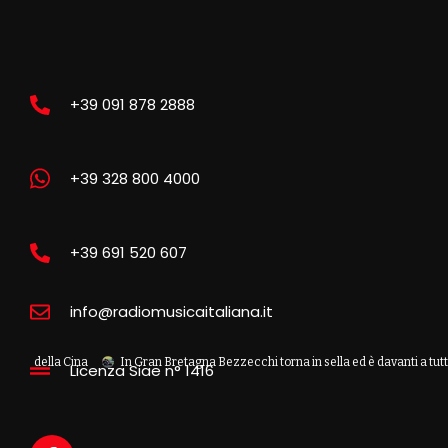
+39 091 878 2888
+39 328 800 4000
+39 691 520 607
info@radiomusicaitaliana.it
Cina
In Gran Bretagna Bezzecchi torna in sella ed è davanti a tutti nelle Practi
Licenza Siae n° 1416