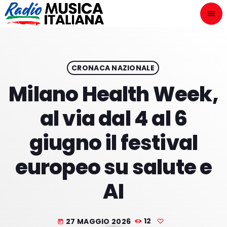
menu
close
ASCOLTA
play_arrow
CRONACA NAZIONALE
Milano Health Week,
play_arrow
ONAIR
al via dal 4 al 6
giugno il festival
europeo su salute e
HOME
AI
NOVITÀ DISCOGRAFICHE
I PROGRAMMI
27 MAGGIO 2026
12
today