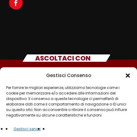
ASCOLTACI CON
Gestisci Consenso
Per fornire le migliori esperienze, utilizziamo tecnologie come i
cookie per memorizzare e/o accedere alle informazioni del
dispositivo. Il consenso a queste tecnologie ci permetterà di
elaborare dati come il comportamento di navigazione o ID unici
su questo sito. Non acconsentire o ritirare il consenso può influire
negativamente su alcune caratteristiche e funzioni.
©2025 - TUTTI I DIRITTI SONO RISERVATI A RADIO
Gestisci servizi
MUSICA ITALIANA