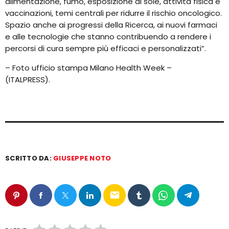
alimentazione, fumo, esposizione al sole, attività fisica e
vaccinazioni, temi centrali per ridurre il rischio oncologico.
Spazio anche ai progressi della Ricerca, ai nuovi farmaci
e alle tecnologie che stanno contribuendo a rendere i
percorsi di cura sempre più efficaci e personalizzati”.
– Foto ufficio stampa Milano Health Week –
(ITALPRESS).
SCRITTO DA:
GIUSEPPE NOTO
email