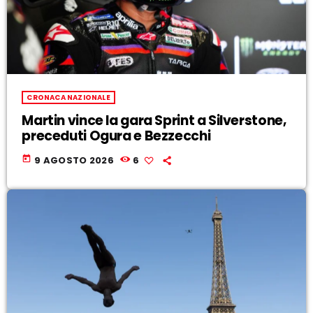
CRONACA NAZIONALE
Martin vince la gara Sprint a Silverstone,
preceduti Ogura e Bezzecchi
today
9 AGOSTO 2026
6