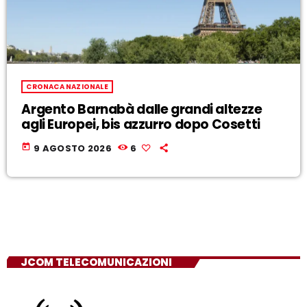
CRONACA NAZIONALE
Argento Barnabà dalle grandi altezze
agli Europei, bis azzurro dopo Cosetti
today
9 AGOSTO 2026
6
JCOM TELECOMUNICAZIONI