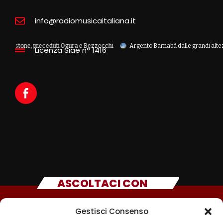
info@radiomusicaitaliana.it
stone, preceduti Ogura e Bezzecchi
Argento Barnabà dalle grandi altezze agli 
Licenza Siae n° 1416
ASCOLTACI CON
Gestisci Consenso