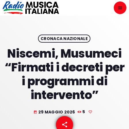
menu
close
ASCOLTA
play_arrow
CRONACA NAZIONALE
Niscemi, Musumeci
play_arrow
ONAIR
“Firmati i decreti per
i programmi di
intervento”
HOME
NOVITÀ DISCOGRAFICHE
29 MAGGIO 2026
5
today
I PROGRAMMI
share
email