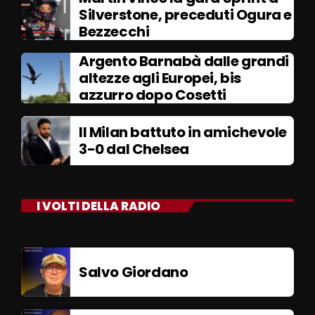
Silverstone, preceduti Ogura e
Bezzecchi
Argento Barnabà dalle grandi
altezze agli Europei, bis
azzurro dopo Cosetti
Il Milan battuto in amichevole
3-0 dal Chelsea
I VOLTI DELLA RADIO
Salvo Giordano