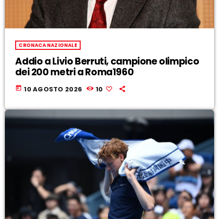
CRONACA NAZIONALE
Addio a Livio Berruti, campione olimpico
dei 200 metri a Roma1960
today
10 AGOSTO 2026
10