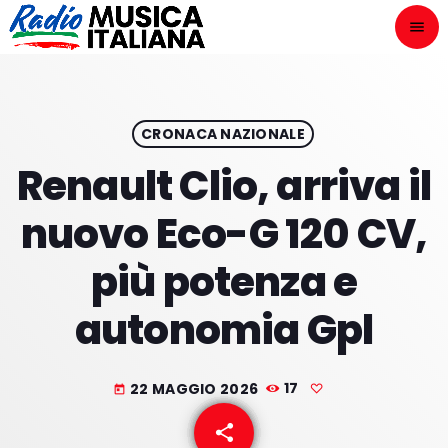
menu
close
ASCOLTA
play_arrow
CRONACA NAZIONALE
Renault Clio, arriva il
play_arrow
ONAIR
nuovo Eco-G 120 CV,
più potenza e
autonomia Gpl
HOME
NOVITÀ DISCOGRAFICHE
22 MAGGIO 2026
17
today
I PROGRAMMI
share
email