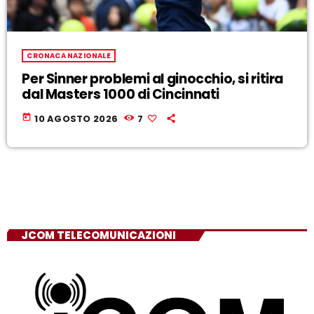
CRONACA NAZIONALE
Per Sinner problemi al ginocchio, si ritira
dal Masters 1000 di Cincinnati
today
10 AGOSTO 2026
7
JCOM TELECOMUNICAZIONI