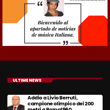
ULTIME NEWS
Addio a Livio Berruti,
campione olimpico dei 200
metri a Roma1960