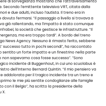
ere di sorveglianza mostrano che l’attraversamento
 Secondo l’emittente televisiva VRT, citata dalla
i e due adulti, incluso l’autista. Il treno era in
ovuto fermarsi. “Il passaggio a livello si trovava a
stava già rallentando, ma l’impatto è stato comunque
rabel, la società che gestisce le infrastrutture. “Il
emergenza, ma era troppo tardi”. A bordo del treno
elga News Agency. Nessuno è rimasto ferito, sebbene
E’ successo tutto in pochi secondi”, ha raccontato
sentito un forte impatto e un finestrino nella parte
izio non sapevamo cosa fosse successo”. “Sono
agico incidente di Buggenhout, in cui uno scuolabus è
nistro dell’Interno Bernard Quintin. “Il mio pensiero va
te addolorata per il tragico incidente tra un treno e
rimo le mie più sentite condoglianze alle famiglie
tto con il Belgio”, ha scritto la presidente della
 X.