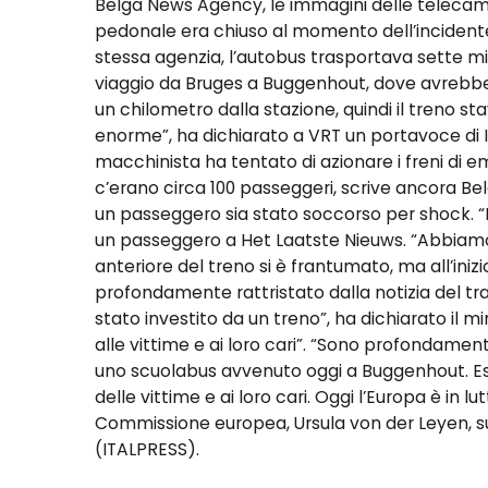
Belga News Agency, le immagini delle telecam
pedonale era chiuso al momento dell’incidente.
stessa agenzia, l’autobus trasportava sette minor
viaggio da Bruges a Buggenhout, dove avrebbe d
un chilometro dalla stazione, quindi il treno 
enorme”, ha dichiarato a VRT un portavoce di Inf
macchinista ha tentato di azionare i freni di 
c’erano circa 100 passeggeri, scrive ancora B
un passeggero sia stato soccorso per shock. “
un passeggero a Het Laatste Nieuws. “Abbiamo 
anteriore del treno si è frantumato, ma all’in
profondamente rattristato dalla notizia del tr
stato investito da un treno”, ha dichiarato il mi
alle vittime e ai loro cari”. “Sono profondamen
uno scuolabus avvenuto oggi a Buggenhout. Esp
delle vittime e ai loro cari. Oggi l’Europa è in lu
Commissione europea, Ursula von der Leyen, su
(ITALPRESS).