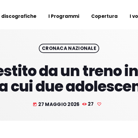
 discografiche
I Programmi
Copertura
I v
CRONACA NAZIONALE
tito da un treno in
ra cui due adolescen
27 MAGGIO 2026
27
today