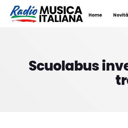
Home
Novità
Scuolabus inves
t