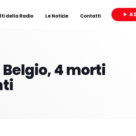
A
play_arrow
olti della Radio
Le Notizie
Contatti
close
 Belgio, 4 morti
ti