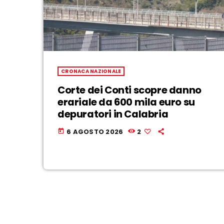
CRONACA NAZIONALE
Corte dei Conti scopre danno
erariale da 600 mila euro su
depuratori in Calabria
6 AGOSTO 2026
2
today