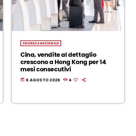
CRONACA NAZIONALE
Cina, vendite al dettaglio
crescono a Hong Kong per 14
mesi consecutivi
6 AGOSTO 2026
4
today