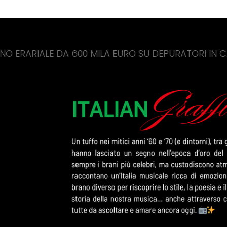
 DA 600 MILA EURO SU DEPURATORI IN CALABRIA