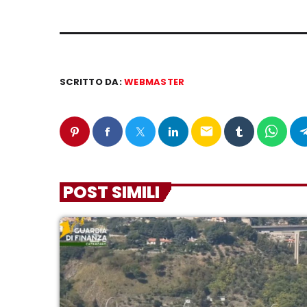
SCRITTO DA:
WEBMASTER
email
POST SIMILI