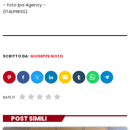
– foto Ipa Agency –
(ITALPRESS).
SCRITTO DA:
GIUSEPPE NOTO
email
RATE IT
POST SIMILI