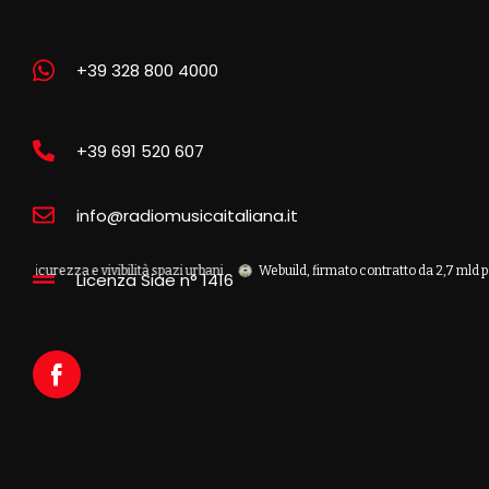
+39 328 800 4000
+39 691 520 607
info@radiomusicaitaliana.it
zza e vivibilità spazi urbani
Webuild, firmato contratto da 2,7 mld per la nuov
Licenza Siae n° 1416