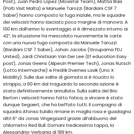
Post), Juan Pedro Lopez (Movistar Team), Mattia Bais
(Polti Visit Malta) e Manuele Tarozzi (Bardiani CSF 7
Saber) hanno composto la fuga iniziale, ma le squadre
dei velocisti hanno lasciato poco margine di manovra. A
100 km dall’arrivo lo svantaggio si è dimezzato intorno ai
42″, la situazione ha mescolato nuovamente le carte
con una nuova fuga composta da Manuele Tarozzi
(Bardiani CSF 7 Saber), Johan Jacobs (Groupama FDJ
United), Jardi Christiaan Van Der Lee (Ef education Easy
post), Jonas Geens (Alpecin Premier Tech), Jonas Rutsch
(Lotto Intermarche) e Fredrik Dvernes Lavik (Uno X
Mobility). Sulle due salite di giornata si è ricucito lo
strappo, a 60 km dal traguardo la seconda azione è
stata definitivamente annullata. Sulla salita del Bric
Berton i velocisti hanno fatto fatica, a vincere è stato
dunque Segaert, che ha beffato tutti. Il compagno di
squadra Afonso Eulalio rimane in maglia rosa e guadagna
altri 6″ da Jonas Vingegaard grazie all’abbuono del
chilometro Red Bull. Domani tredicesima tappa, la
Alessandria-Verbania di 189 km.