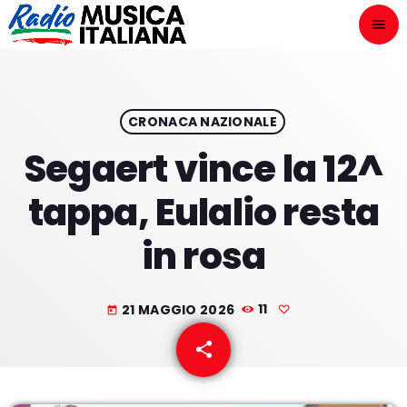
menu
close
ASCOLTA
play_arrow
CRONACA NAZIONALE
Segaert vince la 12^
play_arrow
ONAIR
tappa, Eulalio resta
in rosa
HOME
21 MAGGIO 2026
11
today
NOVITÀ DISCOGRAFICHE
share
email
I PROGRAMMI