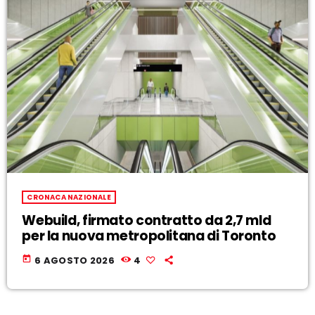
CRONACA NAZIONALE
Webuild, firmato contratto da 2,7 mld
per la nuova metropolitana di Toronto
today
6 AGOSTO 2026
4