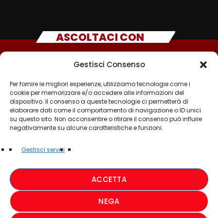
ASCOLTACI CON
Gestisci Consenso
Per fornire le migliori esperienze, utilizziamo tecnologie come i
cookie per memorizzare e/o accedere alle informazioni del
dispositivo. Il consenso a queste tecnologie ci permetterà di
elaborare dati come il comportamento di navigazione o ID unici
su questo sito. Non acconsentire o ritirare il consenso può influire
negativamente su alcune caratteristiche e funzioni.
©2025 - TUTTI I DIRITTI SONO RISERVATI A RADIO
Gestisci servizi
MUSICA ITALIANA
ACCETTA
PRIVACY POLICY
NEGA
COOKIE POLICY