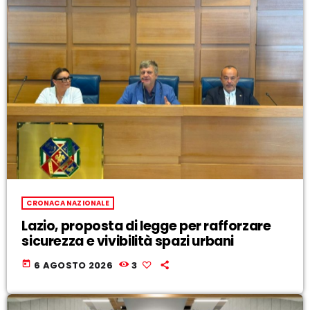
CRONACA NAZIONALE
Lazio, proposta di legge per rafforzare
sicurezza e vivibilità spazi urbani
today
6 AGOSTO 2026
3