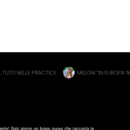
 PRACTICE
MELONI “IN EUROPA NON C’È SPAZ