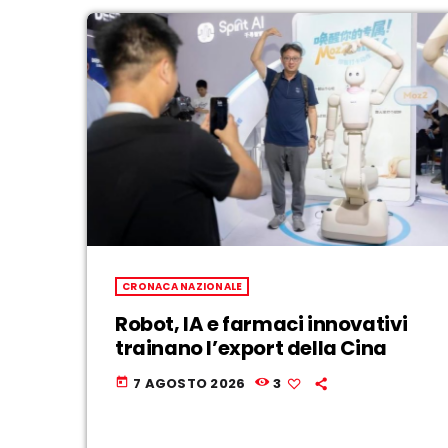
CRONACA NAZIONALE
Robot, IA e farmaci innovativi
trainano l’export della Cina
7 AGOSTO 2026
3
today