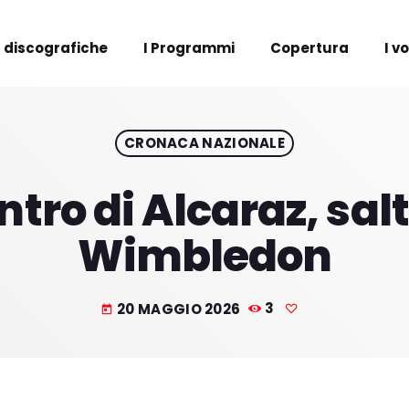
 discografiche
I Programmi
Copertura
I v
CRONACA NAZIONALE
ientro di Alcaraz, s
Wimbledon
20 MAGGIO 2026
3
today