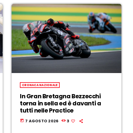
CRONACA NAZIONALE
In Gran Bretagna Bezzecchi
torna in sella ed è davanti a
tutti nelle Practice
7 AGOSTO 2026
3
today