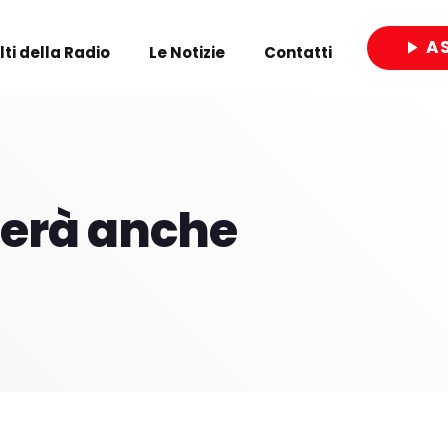
A
play_arrow
olti della Radio
Le Notizie
Contatti
close
alterà anche