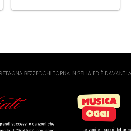
ECCHI TORNA IN SELLA ED È DAVANTI A TUTTI NELLE