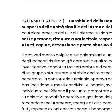
PALERMO (ITALPRESS)
– Carabinieri della Com
supporto delle unità cinofile dell’Arma e dell
cautelare emessa dal GIP di Palermo, su richies
sette persone, ritenute a vario titolo respo
a furti, rapine, detenzione e porto abusivo d
Il provvedimento colpisce sei palermitani e un
degli indagati risultano già detenuti per altra 
investigativa condotta tra settembre e dicembr
di un gruppo strutturato e stabile dedito a rea
accertato, la consorteria criminale operava co
basi logistiche e mezzi condivisi. Le indagini, s
individuato nel 26enne il presunto promotore e
su obiettivi, modalità operative e gestione dei 
raccordo e reclutamento, mentre gli altri com
furti, rapine e azioni contro sportelli bancomat 