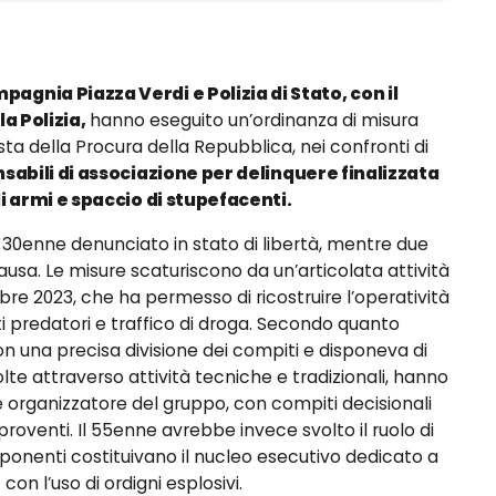
pagnia Piazza Verdi e Polizia di Stato, con il
a Polizia,
hanno eseguito un’ordinanza di misura
ta della Procura della Repubblica, nei confronti di
nsabili di associazione per delinquere finalizzata
i armi e spaccio di stupefacenti.
 30enne denunciato in stato di libertà, mentre due
causa. Le misure scaturiscono da un’articolata attività
e 2023, che ha permesso di ricostruire l’operatività
ti predatori e traffico di droga. Secondo quanto
n una precisa divisione dei compiti e disponeva di
volte attraverso attività tecniche e tradizionali, hanno
 organizzatore del gruppo, con compiti decisionali
proventi. Il 55enne avrebbe invece svolto il ruolo di
ponenti costituivano il nucleo esecutivo dedicato a
con l’uso di ordigni esplosivi.