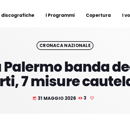
 discografiche
I Programmi
Copertura
I v
CRONACA NAZIONALE
 Palermo banda ded
rti, 7 misure cautel
31 MAGGIO 2026
3
today