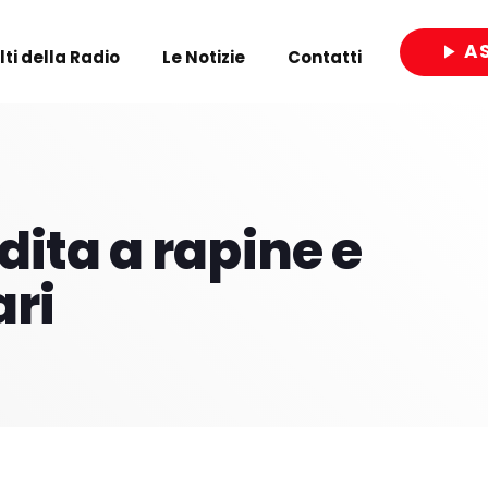
A
play_arrow
olti della Radio
Le Notizie
Contatti
close
ita a rapine e
ari