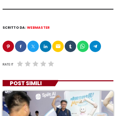
SCRITTO DA:
WEBMASTER
email
RATE IT
POST SIMILI