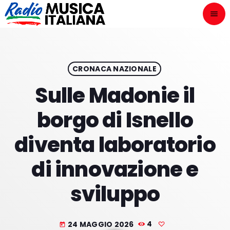
menu
close
ASCOLTA
play_arrow
CRONACA NAZIONALE
Sulle Madonie il
play_arrow
ONAIR
borgo di Isnello
diventa laboratorio
di innovazione e
HOME
sviluppo
NOVITÀ DISCOGRAFICHE
I PROGRAMMI
24 MAGGIO 2026
4
today