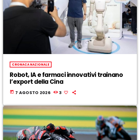
CRONACA NAZIONALE
Robot, IA e farmaci innovativi trainano
l’export della Cina
today
7 AGOSTO 2026
3