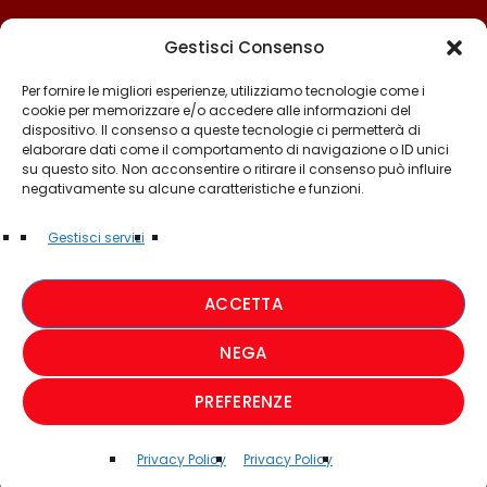
Gestisci Consenso
Per fornire le migliori esperienze, utilizziamo tecnologie come i
cookie per memorizzare e/o accedere alle informazioni del
dispositivo. Il consenso a queste tecnologie ci permetterà di
elaborare dati come il comportamento di navigazione o ID unici
su questo sito. Non acconsentire o ritirare il consenso può influire
negativamente su alcune caratteristiche e funzioni.
©2025 - TUTTI I DIRITTI SONO RISERVATI A RADIO
Gestisci servizi
MUSICA ITALIANA
ACCETTA
PRIVACY POLICY
NEGA
COOKIE POLICY
PREFERENZE
CREDIT
Privacy Policy
Privacy Policy