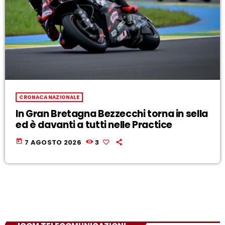
CRONACA NAZIONALE
In Gran Bretagna Bezzecchi torna in sella
ed è davanti a tutti nelle Practice
today
7 AGOSTO 2026
3