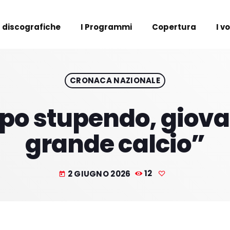
 discografiche
I Programmi
Copertura
I v
CRONACA NAZIONALE
po stupendo, giovani
grande calcio”
2 GIUGNO 2026
12
today