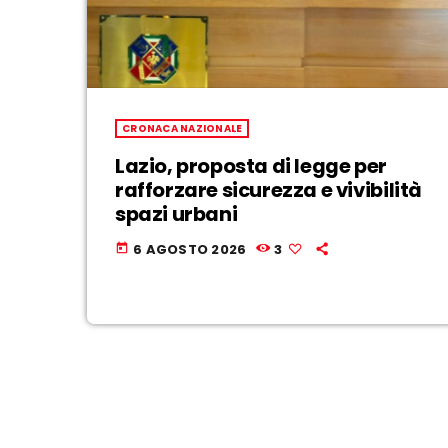
CRONACA NAZIONALE
Lazio, proposta di legge per
rafforzare sicurezza e vivibilità
spazi urbani
6 AGOSTO 2026
3
today