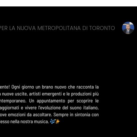
 METROPOLITANA DI TORONTO
CAMPI FLEGREI