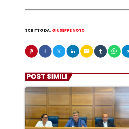
SCRITTO DA:
GIUSEPPE NOTO
email
POST SIMILI