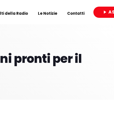
A
play_arrow
olti della Radio
Le Notizie
Contatti
close
 pronti per il