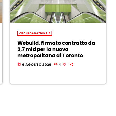
CRONACA NAZIONALE
Webuild, firmato contratto da
2,7 mld per la nuova
metropolitana di Toronto
6 AGOSTO 2026
4
today