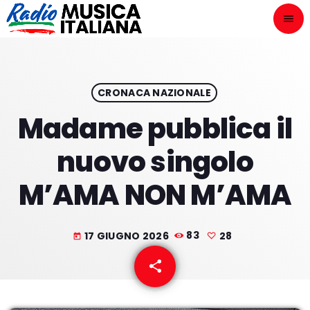
menu
close
ASCOLTA
play_arrow
CRONACA NAZIONALE
Madame pubblica il
play_arrow
ONAIR
nuovo singolo
M’AMA NON M’AMA
HOME
17 GIUGNO 2026
83
28
today
NOVITÀ DISCOGRAFICHE
share
email
28
I PROGRAMMI