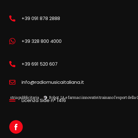
+39 091 878 2888
+39 328 800 4000
+39 691 520 607
info@radiomusicaitaliana.it
 pubblicitaria
Robot, IA e farmaci innovativi trainano l’export della Cina
I
Licenza Siae n° 1416