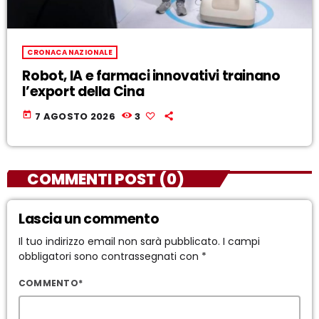
CRONACA NAZIONALE
Robot, IA e farmaci innovativi trainano
l’export della Cina
today
7 AGOSTO 2026
3
COMMENTI POST (0)
Lascia un commento
Il tuo indirizzo email non sarà pubblicato. I campi
obbligatori sono contrassegnati con *
COMMENTO*